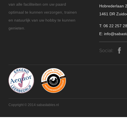
van alle faciliteiten om uw paard
Hobrederlaan 
optimaal te kunnen verzorgen, trainen
1461 DR Zuido
en natuurlijk van uw hobby te kunnen
T: 06 22 257 2
genieten.
E: info@sabast
Social:
Copyright © 2014 sabastables.nl