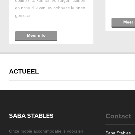
optimaal te kunnen verzorgen, trainen
en natuurlijk van uw hobby te kunnen
genieten.
Meer 
Meer info
ACTUEEL
Contact
SABA STABLES
Onze mooie accommodatie is voorzien
Saba Stables