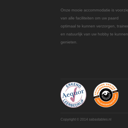
Onze mooie accommodatie is voorzi
van alle faciliteiten om uw paard
optimaal te kunnen verzorgen, traine
en natuurlijk van uw hobby te kunnen
genieten.
Copyright © 2014 sabastables.nl